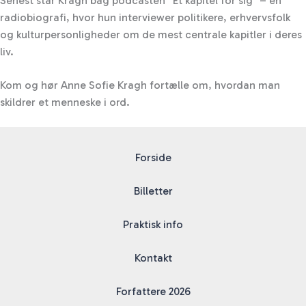
Senest står Kragh bag podcasten “Et kapitel for sig” – en
radiobiografi, hvor hun interviewer politikere, erhvervsfolk
og kulturpersonligheder om de mest centrale kapitler i deres
liv.
Kom og hør Anne Sofie Kragh fortælle om, hvordan man
skildrer et menneske i ord.
Forside
Billetter
Praktisk info
Kontakt
Forfattere 2026