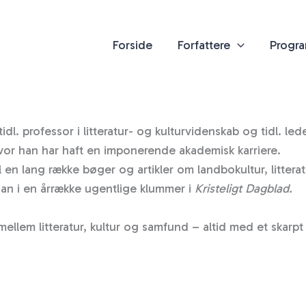
Forside
Forfattere
Progr
l. professor i litteratur- og kultur­videnskab og tidl. 
hvor han har haft en imponerende akademisk karriere.
en lang række bøger og artikler om landbokultur, littera
an i en årrække ugentlige klummer i
Kristeligt Dagblad.
em litteratur, kultur og samfund – altid med et skarpt bl