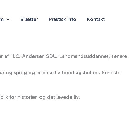
am
Billetter
Praktisk info
Kontakt
leder af H.C. Andersen SDU. Landmands­uddannet, senere
tur og sprog og er en aktiv foredragsholder. Seneste
ik for historien og det levede liv.