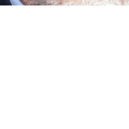
Johannes Nørregård Frandsen
Sara Koch
Mikael Josephsen